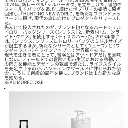
2024年、新レーベル「シルバータグ」を立ち上げた。理想の
フィールドバッグを追求し続けたボブ・リーの姿勢に原点
回帰し、「HUNTING NEW WORLD」を新たなブランドメッ
セージに掲げ、現代の旅に向けたプロダクトをリリースし
た。
先んじて投入されたのが、ブランド初となるハードシェル
トロリーバッグシリーズ〈シリウス〉と、新素材「ムーンラ
イト・クロス」を使用する〈ディスカバー〉だ。2025年春に
は、〈シリウス〉シリーズにトロリーバッグのミドルサイズ
が誕生するほか、新たなシリーズとして〈ウェーブ〉と〈ワ
ンダーラスト〉をラインアップして世界観を拡充。
現代を生きる者にとって、冒険とはアウトドアだけを意味
しない。フィールドでの冒険と都市生活における移動、こ
の両方を機能とデザインの観点で満たし、ライフスタイル
を充足させるのが、ハンティングワールドに課せられた使
命。こうして創設60周年を機に、ブランドはまた新たな旅
を始める。
READ MORE
CLOSE