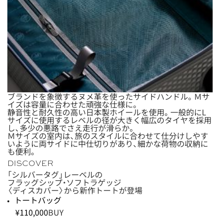
ブランドを象徴するヌメ革を使ったサイドハンドル。Ｍサ
イズは容量に合わせた頑強な仕様に。
静音性と耐久性の高い日本製ホイールを使用。一般的にL
サイズに使用するレベルの径が大きく幅広のタイヤを採用
し、多少の悪路でさえ走行が滑らか。
Ｍサイズの室内は、旅のスタイルに合わせて仕分けしやす
いように両サイドに中仕切りがあり、細かな荷物の収納に
も便利。
DISCOVER
「シルバータグ」レーベルの
フラッグシップ・ソフトラゲッジ
〈ディスカバー〉から新作トートが登場
トートバッグ
¥110,000
BUY