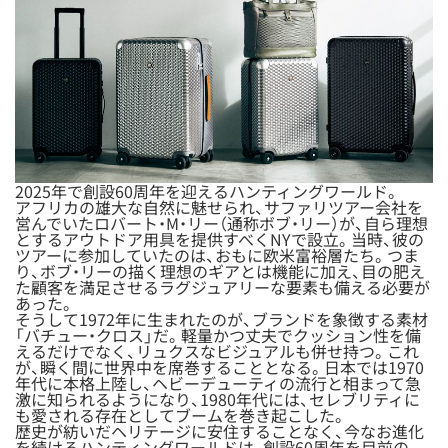
2025年で創設60周年を迎えるハンティングワールド。
アフリカの雄大な自然に魅せられ、サファリツアー会社を
営んでいたロバート・M・リー（通称ボブ・リー）が、自ら理想
とするアウトドア用具を提供すべくNYで設立。当時、彼の
ツアーに参加していたのは、おもに欧米富裕層たち。つま
り、ボブ・リーの描く理想のギアとは機能に加え、目の肥え
た顧客を満足させるラグジュアリーな要素も備える必要が
あった。
そうして1972年に生まれたのが、ブランドを象徴する素材
「バチュー・クロス」だ。軽量かつ丈夫でクッション性を備
えるだけでなく、リュクスなビジュアルも併せ持つ。これ
が、瞬く間に世界中を席巻することとなる。日本では1970
年代に本格上陸し、ヘビーデューティの流行と相まって急
激に知られるようになり、1980年代には、セレブリティに
も愛される存在としてブームを巻き起こした。
歴史が紡いだヘリテージに安住することなく、今なお進化
を続けるハンティングワールドは、創設60周年を目前の