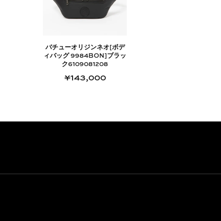
バチューオリジンネオ[ボデ
ィバッグ 9984BON]ブラッ
ク6109081208
¥143,000