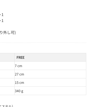
ト1
ト1
り外し可)
FREE
7 cm
27 cm
15 cm
340 g
エステル）