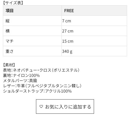
【サイズ表】
項目
FREE
縦
7 cm
横
27 cm
マチ
15 cm
重さ
340 g
【素材】
表地：ネオバチュー・クロス（ポリエステル）
裏地：ナイロン100%
メタルパーツ：真鍮
レザー：牛革（フルベジタブルタンニン鞣し）
ショルダーストラップ：アクリル100%
お気に入りに追加する