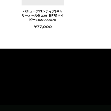
バチューフロンティア[キャ
リーオールS 2351BFR]ネイ
ビー6109092078
¥77,000