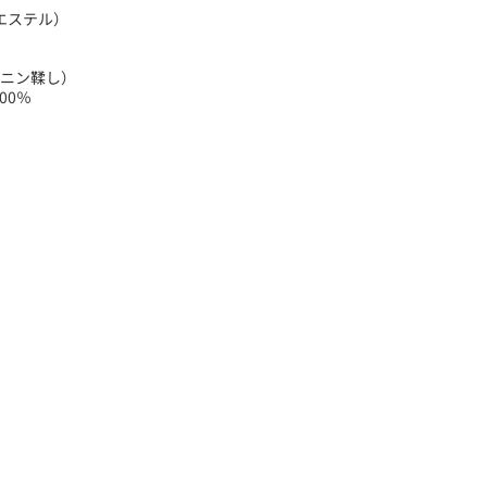
エステル）
ニン鞣し）
00％