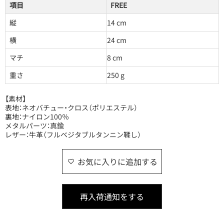
項目
FREE
縦
14 cm
横
24 cm
マチ
8 cm
重さ
250 g
【素材】
表地：ネオバチュー・クロス（ポリエステル）
裏地：ナイロン100％
メタルパーツ：真鍮
レザー：牛革（フルベジタブルタンニン鞣し）
お気に入りに追加する
再入荷通知をする