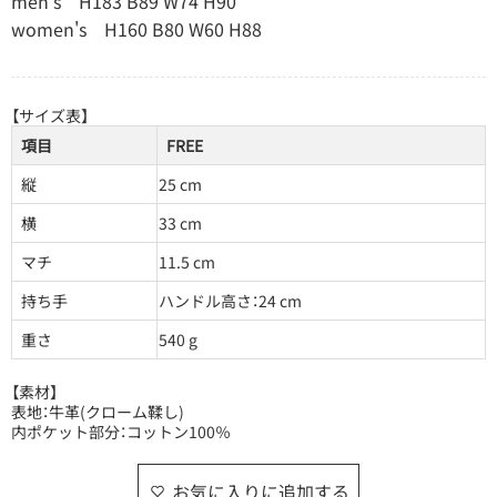
men's H183 B89 W74 H90
women's H160 B80 W60 H88
【サイズ表】
項目
FREE
縦
25 cm
横
33 cm
マチ
11.5 cm
持ち手
ハンドル高さ：24 cm
重さ
540 g
【素材】
表地：牛革(クローム鞣し)
内ポケット部分：コットン100％
お気に入りに追加する