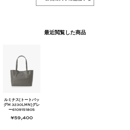
最近​閲覧した​商品
ルミナス[トートバッ
グM 3230LMN]グレ
ー6109151805
¥59,400