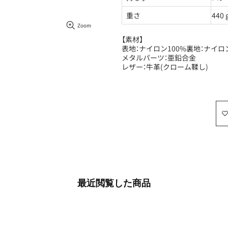
重さ
440 
Zoom
【素材】
表地：ナイロン100%裏地：ナイロン
メタルパーツ：亜鉛合金
レザー：牛革(クローム鞣し)
最近​閲覧した​商品