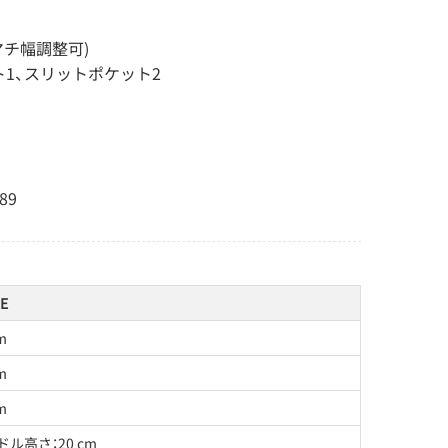
マチ幅調整可)
1、スリットポケット2
89
E
m
m
m
ドル高さ：20 cm