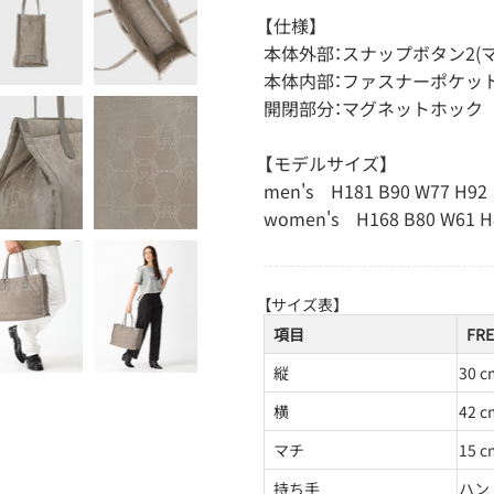
【仕様】
本体外部：スナップボタン2(
本体内部：ファスナーポケット
開閉部分：マグネットホック
【モデルサイズ】
men's H181 B90 W77 H92
women's H168 B80 W61 H
【サイズ表】
項目
FRE
縦
30 c
横
42 c
マチ
15 c
持ち手
ハン