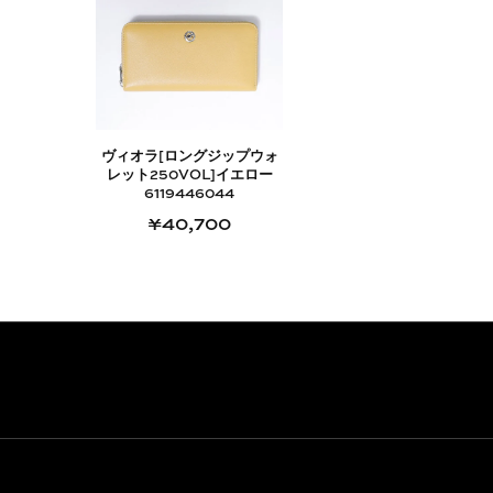
ヴィオラ[ロングジップウォ
レット250VOL]イエロー
6119446044
¥40,700