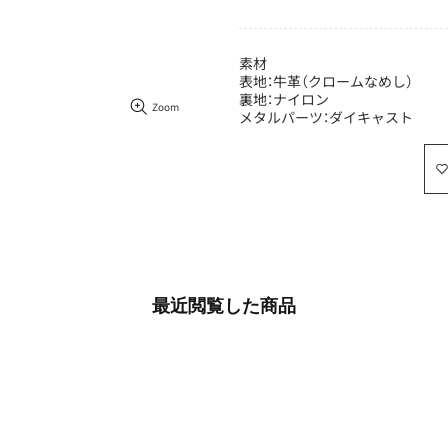
素材
表地：牛革（クロームなめし）
裏地：ナイロン
Zoom
メタルパーツ：ダイキャスト
最近​閲覧した​商品