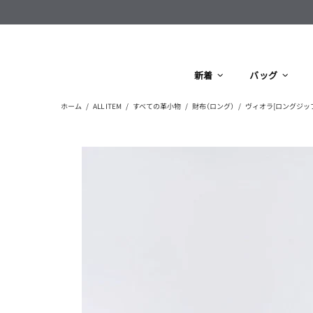
新着
バッグ
ホーム
ALL ITEM
すべての革小物
財布（ロング）
ヴィオラ[ロングジップウ