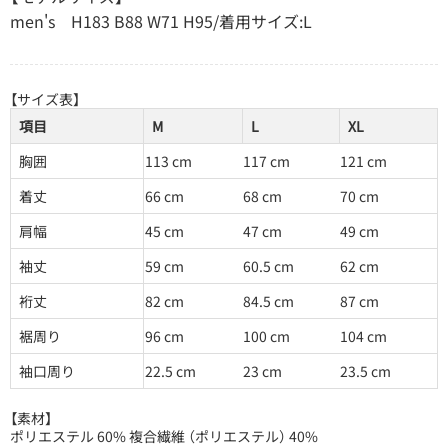
men's H183 B88 W71 H95/着用サイズ:L
【サイズ表】
項目
M
L
XL
胸囲
113 cm
117 cm
121 cm
着丈
66 cm
68 cm
70 cm
肩幅
45 cm
47 cm
49 cm
袖丈
59 cm
60.5 cm
62 cm
裄丈
82 cm
84.5 cm
87 cm
裾周り
96 cm
100 cm
104 cm
袖口周り
22.5 cm
23 cm
23.5 cm
【素材】
ポリエステル 60% 複合繊維 （ポリエステル） 40%