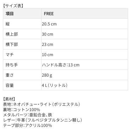
【サイズ表】
項目
FREE
縦
20.5 cm
横上部
30 cm
横下部
23 cm
マチ
10 cm
持ち手
ハンドル高さ：13 cm
重さ
280 g
容量
4 L（リットル）
【素材】
表地：ネオバチュー・ライト（ポリエステル）
裏地：コットン100%
メタルパーツ：亜鉛合金、鉄
レザー：牛革（フルベジタブルタンニン鞣し）
テープ部分：アクリル100％