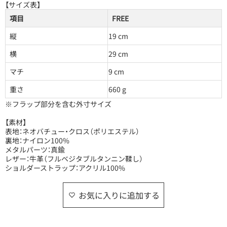
【サイズ表】
項目
FREE
縦
19 cm
横
29 cm
マチ
9 cm
重さ
660 g
※フラップ部分を含む外寸サイズ
【素材】
表地：ネオバチュー・クロス（ポリエステル）
裏地：ナイロン100%
メタルパーツ：真鍮
レザー：牛革（フルベジタブルタンニン鞣し）
ショルダーストラップ：アクリル100%
お気に入りに追加する